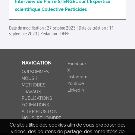
Interview de Pierre STENGEL sur l'Expertise
scientifique Collective Pesticides
Date de modification : 27 octobre 2023 | Date de création : 11
septembre 2023 | Rédaction : DEPE
NAVIGATION
Facebook
X
QUI SOMMES-
Instagram
NOUS ?
Youtube
METHODES
LinkedIn
TRAVAUX
PUBLICATIONS
FORMATIONS
ALLER PLUS LOIN
NOUS (RE)JOINDRE
Ce site utilise des cookies afin de vous proposer des
vidéos, des boutons de partage, des remontées de